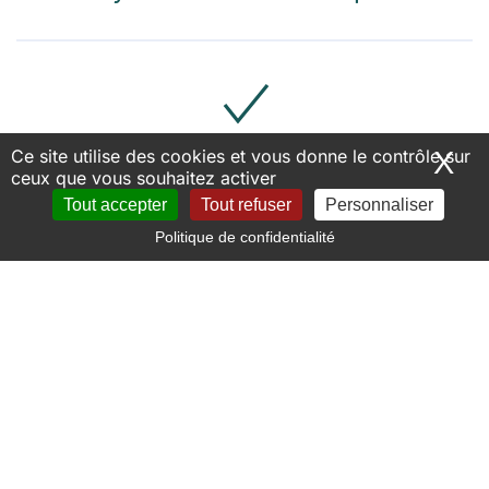
Ce site utilise des cookies et vous donne le contrôle sur
X
Ma
ceux que vous souhaitez activer
Statistiques en temps réél
Tout accepter
Tout refuser
Personnaliser
Politique de confidentialité